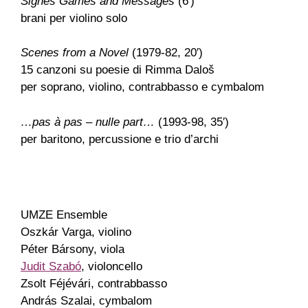
Signes Games and Messages
(6′)
brani per violino solo
Scenes from a Novel
(1979-82, 20′)
15 canzoni su poesie di Rimma Daloš
per soprano, violino, contrabbasso e cymbalom
…pas à pas – nulle part…
(1993-98, 35′)
per baritono, percussione e trio d’archi
UMZE Ensemble
Oszkár Varga
, violino
Péter Bársony
, viola
Judit Szabó
, violoncello
Zsolt Féjévári
, contrabbasso
András Szalai
, cymbalom