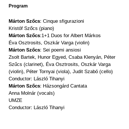
Program
Márton Szőcs
: Cinque sfigurazioni
Kristóf Szőcs (piano)
Márton Szőcs
:1+1 Duos for Albert Márkos
Éva Osztrosits, Oszkár Varga (violin)
Márton Szőcs
: Sei poemi ansiosi
Zsolt Bartek, Hunor Egyed, Csaba Klenyán, Péter
Szűcs (clarinet), Éva Osztrosits, Oszkár Varga
(violin), Péter Tornyai (viola), Judit Szabó (cello)
Conductor: László Tihanyi
Márton Szőcs
: Házsongárd Cantata
Anna Molnár (vocals)
UMZE
Conductor: László Tihanyi