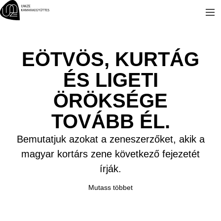
Kilépés
a
tartalomba
EÖTVÖS, KURTÁG
ÉS LIGETI
ÖRÖKSÉGE
TOVÁBB ÉL.
Bemutatjuk azokat a zeneszerzőket, akik a
magyar kortárs zene következő fejezetét
írják.
Mutass többet