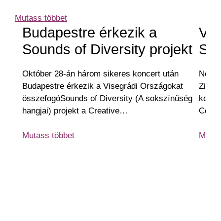
Mutass többet
Budapestre érkezik a
V4-
Sounds of Diversity projekt
Sou
Október 28-án három sikeres koncert után
Négy 
Budapestre érkezik a Visegrádi Országokat
Zilin
összefogóSounds of Diversity (A sokszínűség
konce
hangjai) projekt a Creative…
Cente
Mutass többet
Mutas