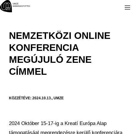
Kilépés
a
tartalomba
NEMZETKÖZI ONLINE
KONFERENCIA
MEGÚJULÓ ZENE
CÍMMEL
KÖZZÉTÉVE: 2024.10.13., UMZE
2024 Október 15-17-ig a Kreatí Európa Alap
támogatásáal megrendezésre kerülő konferenciára