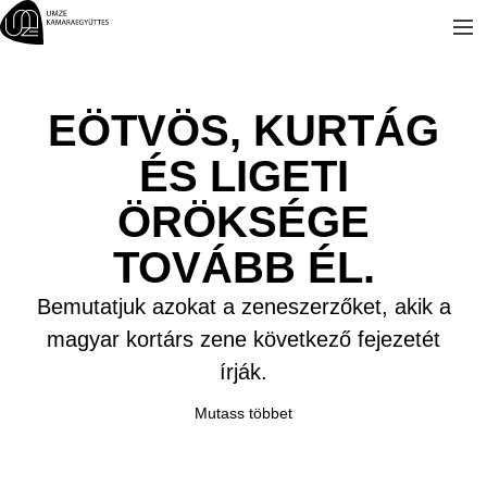
Kilépés
a
tartalomba
EÖTVÖS, KURTÁG
ÉS LIGETI
ÖRÖKSÉGE
TOVÁBB ÉL.
Bemutatjuk azokat a zeneszerzőket, akik a
magyar kortárs zene következő fejezetét
írják.
Mutass többet