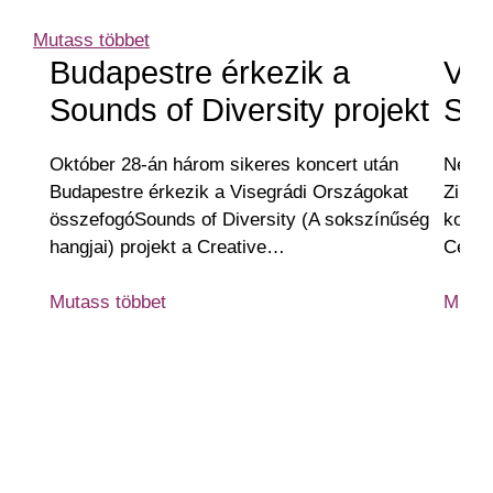
Mutass többet
Budapestre érkezik a
V4-
Sounds of Diversity projekt
Sou
Október 28-án három sikeres koncert után
Négy 
Budapestre érkezik a Visegrádi Országokat
Zilin
összefogóSounds of Diversity (A sokszínűség
konce
hangjai) projekt a Creative…
Cente
Mutass többet
Mutas