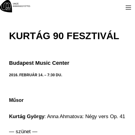
Kilépés
a
tartalomba
KURTÁG 90 FESZTIVÁL
Budapest Music Center
2016. FEBRUÁR 14. – 7:30 DU.
Műsor
Kurtág György
: Anna Ahmatova: Négy vers Op. 41
— szünet —