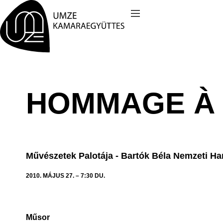
Kilépés
a
tartalomba
HOMMAGE À 
Művészetek Palotája - Bartók Béla Nemzeti H
2010. MÁJUS 27. – 7:30 DU.
Műsor