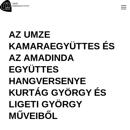
Kilépés
a
tartalomba
AZ UMZE
KAMARAEGYÜTTES ÉS
AZ AMADINDA
EGYÜTTES
HANGVERSENYE
KURTÁG GYÖRGY ÉS
LIGETI GYÖRGY
MŰVEIBŐL