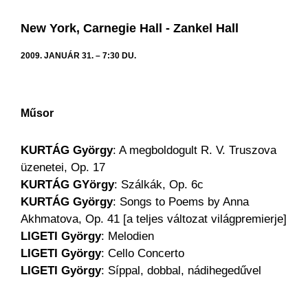
New York, Carnegie Hall - Zankel Hall
2009. JANUÁR 31. – 7:30 DU.
Műsor
KURTÁG György
: A megboldogult R. V. Truszova
üzenetei, Op. 17
KURTÁG GYörgy
: Szálkák, Op. 6c
KURTÁG György
: Songs to Poems by Anna
Akhmatova, Op. 41 [a teljes változat világpremierje]
LIGETI György
: Melodien
LIGETI György
: Cello Concerto
LIGETI György
: Síppal, dobbal, nádihegedűvel