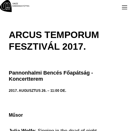
Kilépés
a
tartalomba
ARCUS TEMPORUM
FESZTIVÁL 2017.
Pannonhalmi Bencés Főapátság -
Koncertterem
2017. AUGUSZTUS 26. – 11:00 DE.
Műsor
Julia Wolfe
: Singing in the dead of night