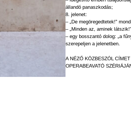
állandó panaszkodás;
8. jelenet:
– „De megöregedtetek!” mondat
– „Minden az, aminek látszik!
– egy bosszantó dolog: „a fűn
szerepeljen a jelenetben.
A NÉZŐ KÖZBESZÓL CÍMET
OPERABEAVATÓ SZÉRIÁJÁN
.