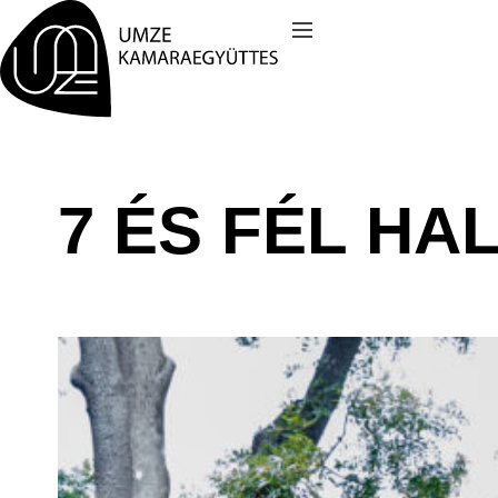
Kilépés
a
tartalomba
7 ÉS FÉL HA