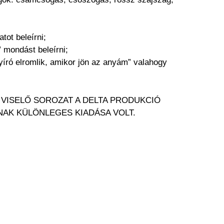
ot beleírni;
” mondást beleírni;
yíró elromlik, amikor jön az anyám” valahogy
 VISELŐ SOROZAT A DELTA PRODUKCIÓ
AK KÜLÖNLEGES KIADÁSA VOLT.