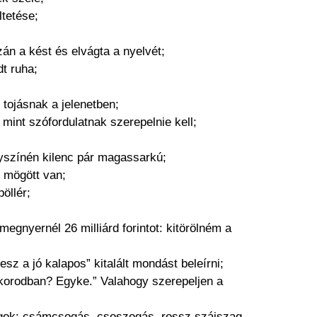
ltetése;
án a kést és elvágta a nyelvét;
t ruha;
 tojásnak a jelenetben;
 mint szófordulatnak szerepelnie kell;
lyszínén kilenc pár magassarkú;
p mögött van;
böllér;
megnyernél 26 milliárd forintot: kitörölném a
esz a jó kalapos” kitalált mondást beleírni;
iskorodban? Egyke.” Valahogy szerepeljen a
ágok: csámcsogás, csoszogás, rossz szájszag,