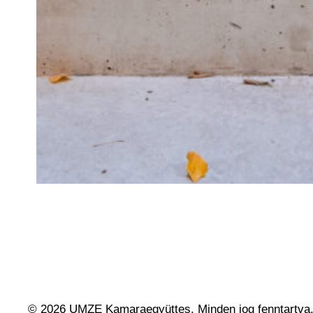
© 2026 UMZE Kamaraegyüttes. Minden jog fenntartva