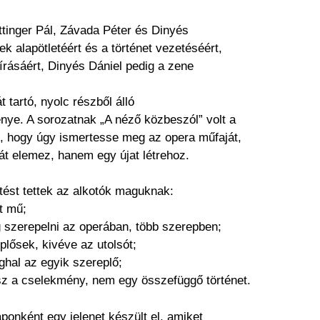
ttinger Pál, Závada Péter és Dinyés
tek alapötletéért és a történet vezetéséért,
írásáért, Dinyés Dániel pedig a zene
 tartó, nyolc részből álló
ye. A sorozatnak „A néző közbeszól” volt a
e, hogy úgy ismertesse meg az opera műfaját,
t elemez, hanem egy újat létrehoz.
ötést tettek az alkotók maguknak:
t mű;
szerepelni az operában, több szerepben;
plősek, kivéve az utolsót;
ghal az egyik szereplő;
sz a cselekmény, nem egy összefüggő történet.
onként egy jelenet készült el, amiket