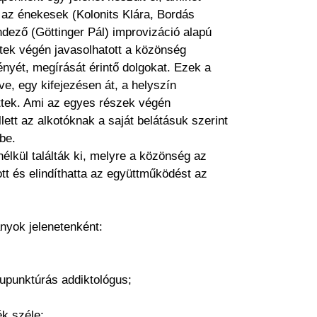
g az énekesek (Kolonits Klára, Bordás
endező (Göttinger Pál) improvizáció alapú
netek végén javasolhatott a közönség
nyét, megírását érintő dolgokat. Ezek a
ve, egy kifejezésen át, a helyszín
ttek. Ami az egyes részek végén
lett az alkotóknak a saját belátásuk szerint
be.
nélkül találták ki, melyre a közönség az
tt és elindíthatta az együttműködést az
ányok jelenetenként:
kupunktúrás addiktológus;
ék széle;