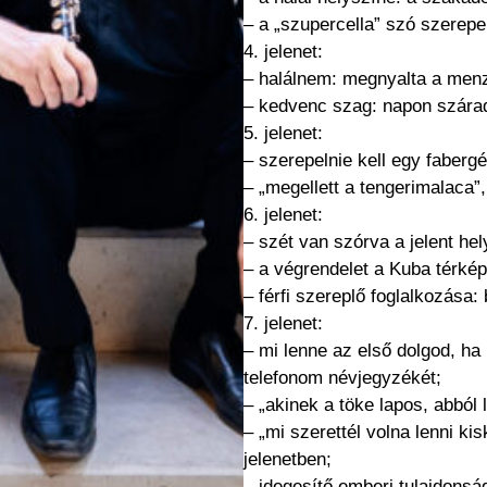
– a „szupercella” szó szerepe
4. jelenet:
– halálnem: megnyalta a menz
– kedvenc szag: napon szárad
5. jelenet:
– szerepelnie kell egy fabergé
– „megellett a tengerimalaca”,
6. jelenet:
– szét van szórva a jelent he
– a végrendelet a Kuba térké
– férfi szereplő foglalkozása: 
7. jelenet:
– mi lenne az első dolgod, ha 
telefonom névjegyzékét;
– „akinek a töke lapos, abból l
– „mi szerettél volna lenni k
jelenetben;
– idegesítő emberi tulajdons