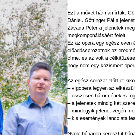
Ezt a művet hárman írták: Gö
Dániel. Göttinger Pál a jelene
Závada Péter a jelenetek meg
megkomponálásáért felelt.
Ez az opera egy egész éven át
előadássorozatnak az eredmén
címe, és az volt a célkitűzés
hogy nem egy közismert operá
Az egész sorozat előtt öt kik
– vígopera legyen az elkészül
– összesen három énekes fog 
– a jelenetek mindig két szere
– mindegyik jelenet végén me
– kis események láncolata le
Nyolc hónapon keresztül hónap