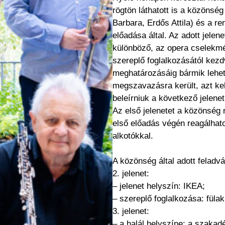
rögtön láthatott is a közönsé
Barbara, Erdős Attila) és a r
előadása által. Az adott jele
különböző, az opera cselekmé
szereplő foglalkozásától kezd
meghatározásáig bármik lehe
megszavazásra került, azt kel
beleírniuk a következő jelenet
Az első jelenetet a közönség 
első előadás végén reagálhato
alkotókkal.
A közönség által adott feladv
2. jelenet:
– jelenet helyszín: IKEA;
– szereplő foglalkozása: füla
3. jelenet:
– a halál helyszíne: a szakad