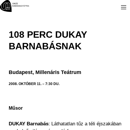
Kilépés
a
tartalomba
108 PERC DUKAY
BARNABÁSNAK
Budapest, Millenáris Teátrum
2008. OKTÓBER 11. – 7:30 DU.
Műsor
DUKAY Barnabás
: Láthatatlan tűz a téli éjszakában