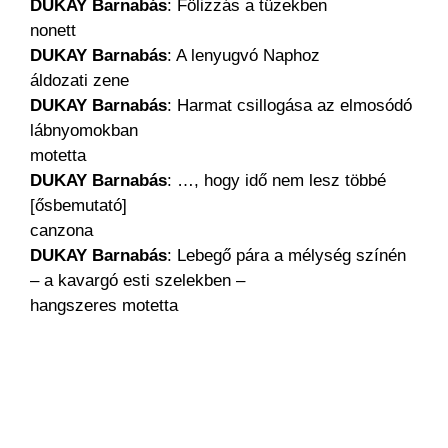
DUKAY Barnabás
: Fölizzás a tüzekben
nonett
DUKAY Barnabás
: A lenyugvó Naphoz
áldozati zene
DUKAY Barnabás
: Harmat csillogása az elmosódó
lábnyomokban
motetta
DUKAY Barnabás
: …, hogy idő nem lesz többé
[ősbemutató]
canzona
DUKAY Barnabás
: Lebegő pára a mélység színén
– a kavargó esti szelekben –
hangszeres motetta