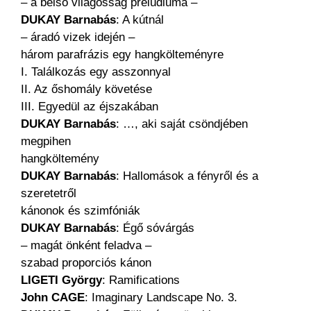
– a belső világosság prelúdiuma –
DUKAY Barnabás
: A kútnál
– áradó vizek idején –
három parafrázis egy hangkölteményre
I. Találkozás egy asszonnyal
II. Az őshomály követése
III. Egyedül az éjszakában
DUKAY Barnabás
: …, aki saját csöndjében
megpihen
hangköltemény
DUKAY Barnabás
: Hallomások a fényről és a
szeretetről
kánonok és szimfóniák
DUKAY Barnabás
: Égő sóvárgás
– magát önként feladva –
szabad proporciós kánon
LIGETI György
: Ramifications
John CAGE
: Imaginary Landscape No. 3.